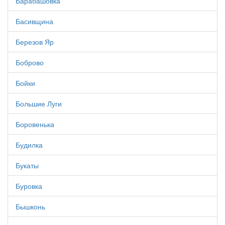
Барабашовка
Басивщина
Березов Яр
Боброво
Бойки
Большие Луги
Боровенька
Будилка
Букаты
Буровка
Бышконь