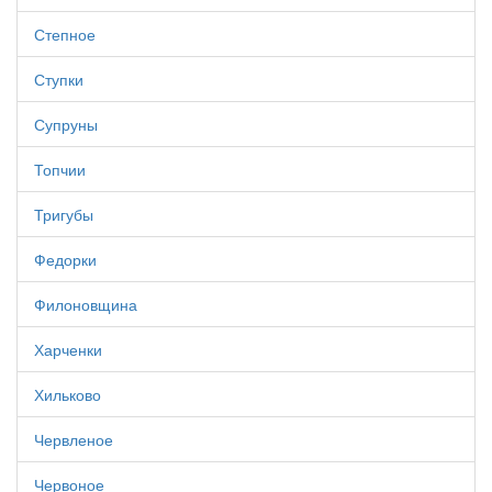
Степное
Ступки
Супруны
Топчии
Тригубы
Федорки
Филоновщина
Харченки
Хильково
Червленое
Червоное