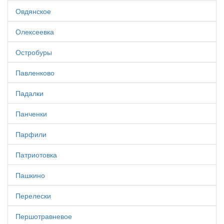
Овдянское
Олексеевка
Остробуры
Павленково
Падалки
Панченки
Парфили
Патриотовка
Пашкино
Перелески
Першотравневое