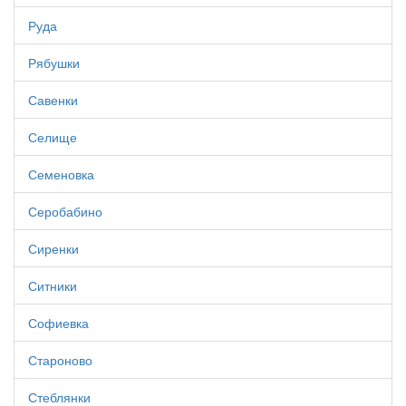
Руда
Рябушки
Савенки
Селище
Семеновка
Серобабино
Сиренки
Ситники
Софиевка
Староново
Стеблянки