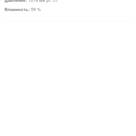
Давление:
1014 мм рт. ст.
Влажность:
59 %