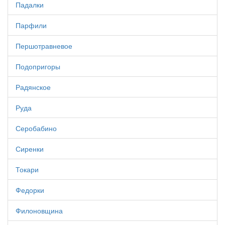
Падалки
Парфили
Першотравневое
Подопригоры
Радянское
Руда
Серобабино
Сиренки
Токари
Федорки
Филоновщина