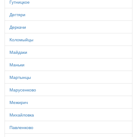
Гутницкое
Дегтяри
Деркачи
Коломыйцы
Майдаки
Маньки
Мартынцы
Марусенково
Межирич
Михайловка
Павленково