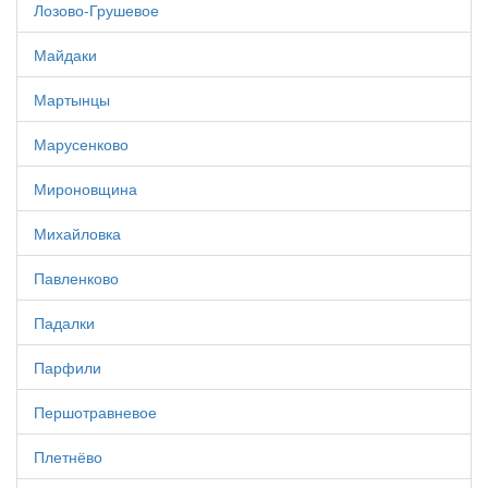
Лозово-Грушевое
Майдаки
Мартынцы
Марусенково
Мироновщина
Михайловка
Павленково
Падалки
Парфили
Першотравневое
Плетнёво