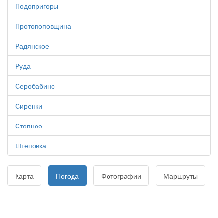
Подопригоры
Протопоповщина
Радянское
Руда
Серобабино
Сиренки
Степное
Штеповка
Карта
Погода
Фотографии
Маршруты