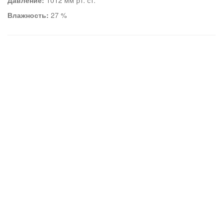
Давление:
1012 мм рт. ст.
Влажность:
27 %