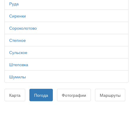
Руда
Сиренки
Сороколотово
Степное
Сульское
Штеповка
Шумилы
Карта
Погода
Фотографии
Маршруты