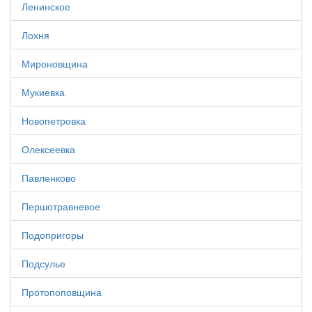
Ленинское
Лохня
Мироновщина
Мукиевка
Новопетровка
Олексеевка
Павленково
Першотравневое
Подопригоры
Подсулье
Протопоповщина