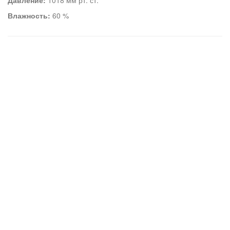
Давление:
1018 мм рт. ст.
Влажность:
60 %