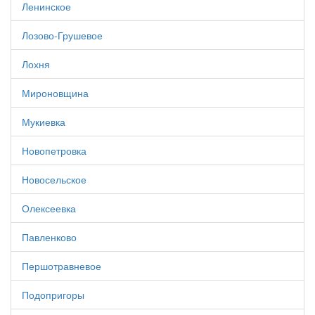
Ленинское
Лозово-Грушевое
Лохня
Мироновщина
Мукиевка
Новопетровка
Новосельское
Олексеевка
Павленково
Першотравневое
Подопригоры