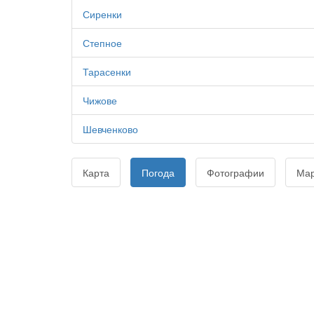
Сиренки
Степное
Тарасенки
Чижове
Шевченково
Карта
Погода
Фотографии
Ма