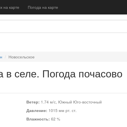
к на карте
Погода на карте
он
Новосельское
 в селе. Погода почасово
Ветер:
1.74 м/с, Южный Юго-восточный
Давление:
1015 мм рт. ст.
Влажность:
62 %