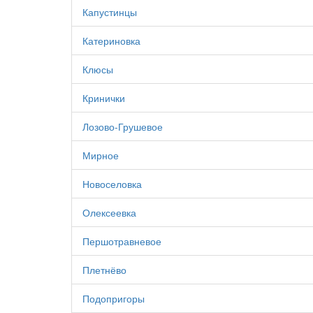
Капустинцы
Катериновка
Клюсы
Кринички
Лозово-Грушевое
Мирное
Новоселовка
Олексеевка
Першотравневое
Плетнёво
Подопригоры