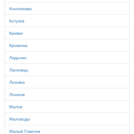
Конопковка
Котузов
Кривки
Кровинка
Ладычин
Ласковцы
Лозовка
Лошнов
Малов
Маловоды
Малый Говилов