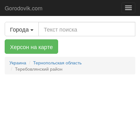
Gorodovik.com
Toggl
navig
Города
Херсон на карте
Украина
Тернопольская область
Теребовлянский район