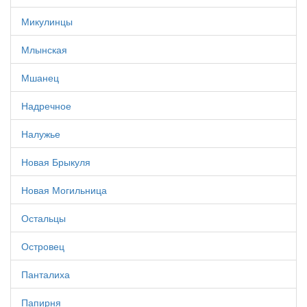
Микулинцы
Млынская
Мшанец
Надречное
Налужье
Новая Брыкуля
Новая Могильница
Остальцы
Островец
Панталиха
Папирня