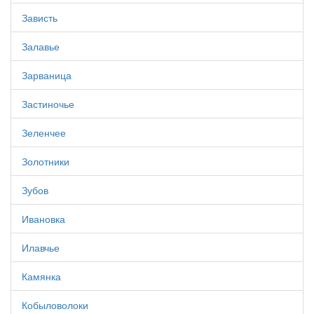
Зависть
Залавье
Зарваница
Застиночье
Зеленчее
Золотники
Зубов
Ивановка
Илавчье
Камянка
Кобыловолоки