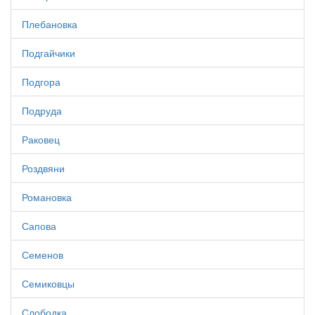
Плебановка
Подгайчики
Подгора
Подруда
Раковец
Роздвяни
Романовка
Сапова
Семенов
Семиковцы
Слободка