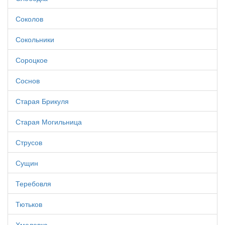
Соколов
Сокольники
Сороцкое
Соснов
Старая Брикуля
Старая Могильница
Струсов
Сущин
Теребовля
Тютьков
Хмелевка