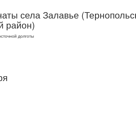
наты села Залавье (Тернопольс
й район)
осточной долготы
ря