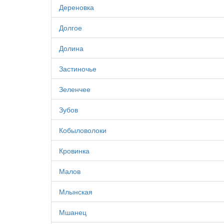
Дереновка
Долгое
Долина
Застиночье
Зеленчее
Зубов
Кобыловолоки
Кровинка
Малов
Млынская
Мшанец