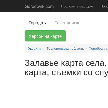
Gorodovik.com
Проложить маршрут
Поис
Города
Херсон на карте
Украина
Тернопольская область
Теребовлян
Залавье карта села,
карта, съемки со сп