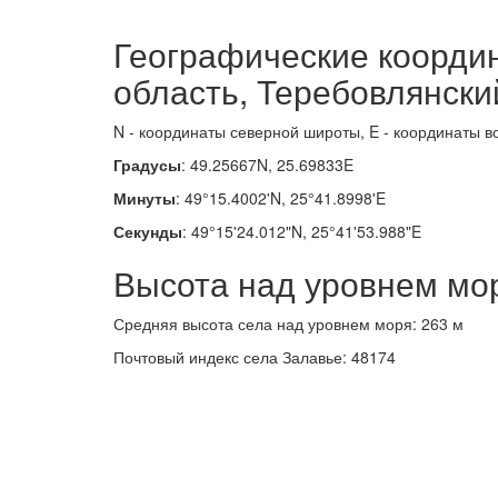
Географические коорди
область, Теребовлянски
N - координаты северной широты, E - координаты в
Градусы
: 49.25667N, 25.69833E
Минуты
: 49°15.4002'N, 25°41.8998'E
Секунды
: 49°15'24.012"N, 25°41'53.988"E
Высота над уровнем мо
Средняя высота села над уровнем моря: 263 м
Почтовый индекс села Залавье: 48174