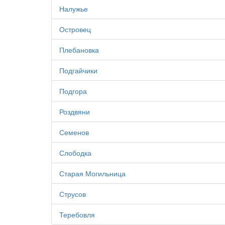
Налужье
Островец
Плебановка
Подгайчики
Подгора
Роздвяни
Семенов
Слободка
Старая Могильница
Струсов
Теребовля