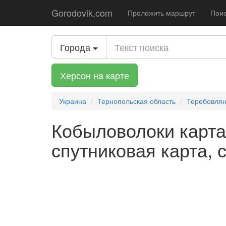
Gorodovik.com
Проложить маршрут
Поис
Города
Херсон на карте
Украина
Тернопольская область
Теребовлян
Кобыловолоки карта 
спутниковая карта, 