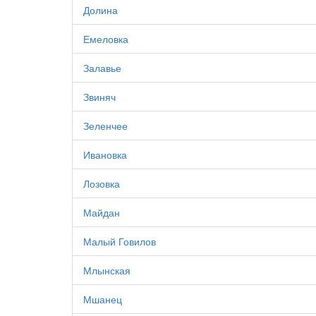
Долина
Емеловка
Залавье
Звиняч
Зеленчее
Ивановка
Лозовка
Майдан
Малый Говилов
Млынская
Мшанец