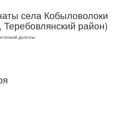
наты села Кобыловолоки
, Теребовлянский район)
осточной долготы
ря