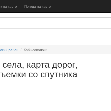
к на карте
Погода на карте
ский район
Кобыловолоки
села, карта дорог,
съемки со спутника