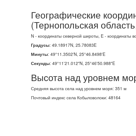
Географические коорди
(Тернопольская область
N - координаты северной широты, E - координаты в
Градусы
: 49.18917N, 25.78083E
Минуты
: 49°11.3502'N, 25°46.8498'E
Секунды
: 49°11'21.012"N, 25°46'50.988"E
Высота над уровнем мо
Средняя высота села над уровнем моря: 351 м
Почтовый индекс села Кобыловолоки: 48164