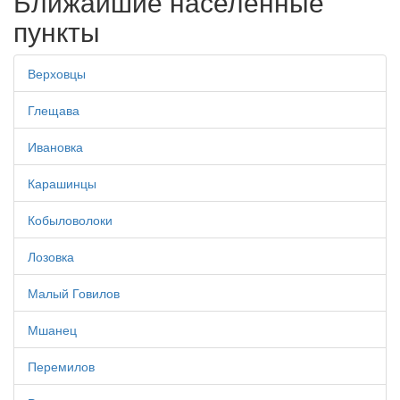
Ближайшие населенные
пункты
Верховцы
Глещава
Ивановка
Карашинцы
Кобыловолоки
Лозовка
Малый Говилов
Мшанец
Перемилов