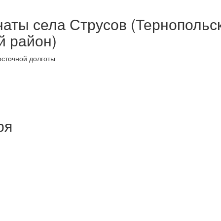
аты села Струсов (Тернопольс
й район)
осточной долготы
ря