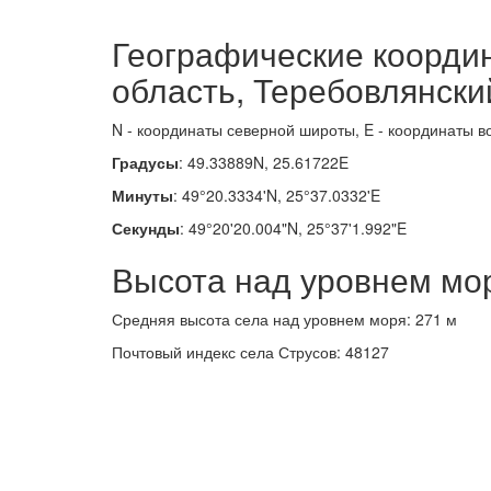
Географические координ
область, Теребовлянски
N - координаты северной широты, E - координаты в
Градусы
: 49.33889N, 25.61722E
Минуты
: 49°20.3334'N, 25°37.0332'E
Секунды
: 49°20'20.004"N, 25°37'1.992"E
Высота над уровнем мо
Средняя высота села над уровнем моря: 271 м
Почтовый индекс села Струсов: 48127