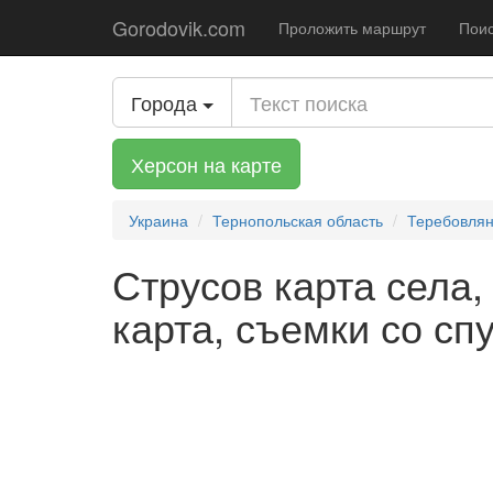
Gorodovik.com
Проложить маршрут
Поис
Города
Херсон на карте
Украина
Тернопольская область
Теребовлян
Струсов карта села,
карта, съемки со сп