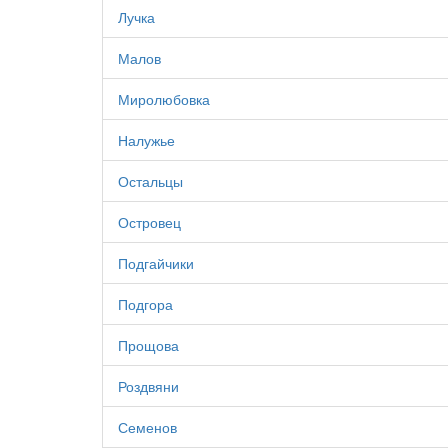
Лучка
Малов
Миролюбовка
Налужье
Остальцы
Островец
Подгайчики
Подгора
Прощова
Роздвяни
Семенов