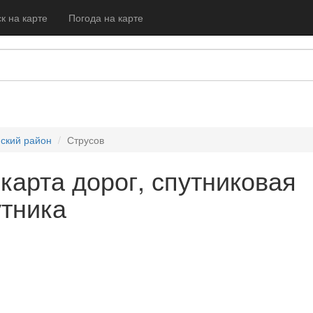
к на карте
Погода на карте
ский район
Струсов
 карта дорог, спутниковая
утника