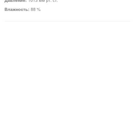
Давление:
1013 мм рт. ст.
Влажность:
88 %