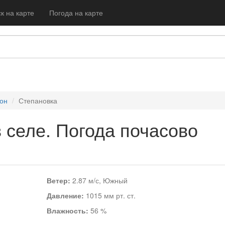
к на карте
Погода на карте
он
Степановка
 селе. Погода почасово
Ветер:
2.87 м/с, Южный
Давление:
1015 мм рт. ст.
Влажность:
56 %