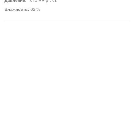
Давление:
1015 мм рт. ст.
Влажность:
62 %