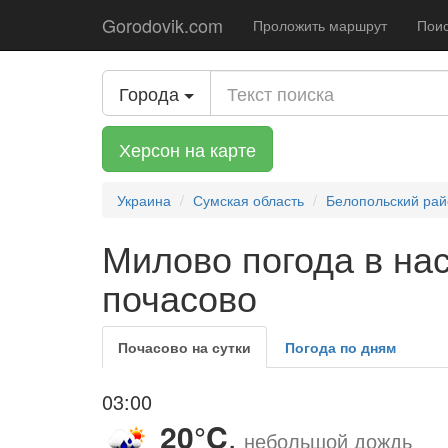
Gorodovik.com
Проложить маршрут
Поис
Города
Херсон на карте
Украина
Сумская область
Белопольский рай
Милово погода в на
почасово
Почасово на сутки
Погода по дням
03:00
20°C
,
небольшой дождь