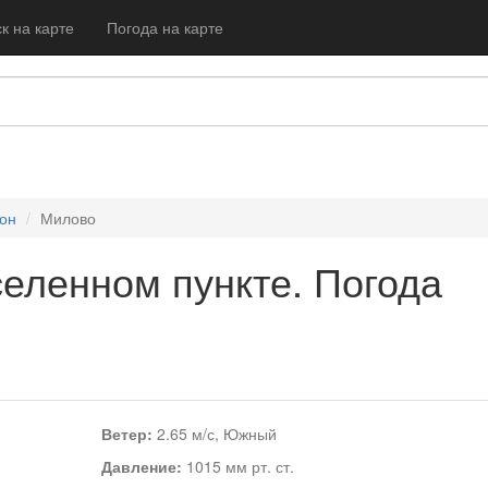
к на карте
Погода на карте
он
Милово
селенном пункте. Погода
Ветер:
2.65 м/с, Южный
Давление:
1015 мм рт. ст.