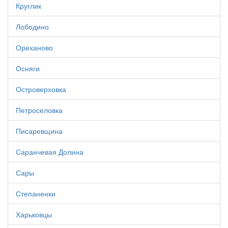
Круглик
Лободино
Ореханово
Осняги
Островерховка
Петроселовка
Писаревщина
Саранчевая Долина
Сары
Степаненки
Харьковцы