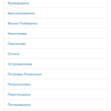
Крамарщина
Краснознаменка
Малая Побиванка
Николаевка
Ореханово
Осняги
Островерховка
Петровка-Роменская
Петроселовка
Пирятинщина
Писаревщина