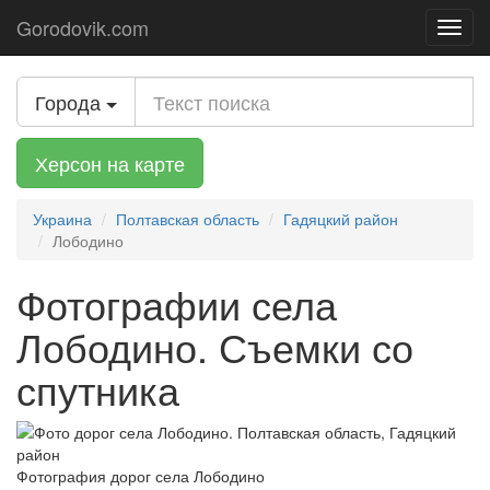
Gorodovik.com
Toggl
navig
Города
Херсон на карте
Украина
Полтавская область
Гадяцкий район
Лободино
Фотографии села
Лободино. Съемки со
спутника
Фотография дорог села Лободино