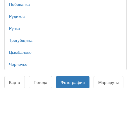
Побиванка
Рудиков
Ручки
Тригубщина
Цымбалово
Чернечье
Карта
Погода
Фотографии
Маршруты