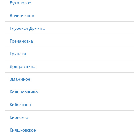
Бухаловое
Вечирчиное
Глубокая Долина
Гречановка
Грипаки
Донцовщина
Змажиное
Калиновщина
Киблицкое
Киевское
Кияшковское