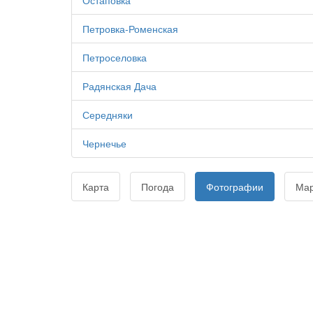
Остаповка
Петровка-Роменская
Петроселовка
Радянская Дача
Середняки
Чернечье
Карта
Погода
Фотографии
Ма