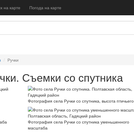
к на карте
Погода на карте
н
Ручки
чки. Съемки со спутника
Фотография села Ручки со спутника, высота птичьего
таба
Фотография села Ручки со спутника уменьшенного
масштаба