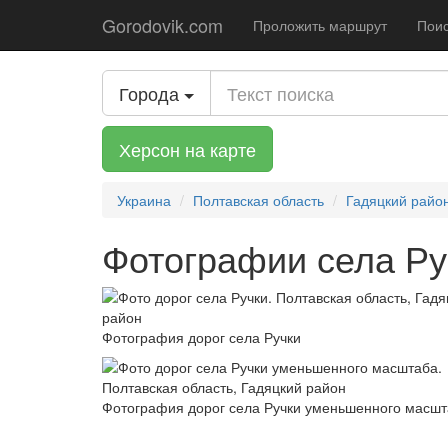
Gorodovik.com
Проложить маршрут
Поис
Города
Херсон на карте
Украина
Полтавская область
Гадяцкий райо
Фотографии села Ру
Фотография дорог села Ручки
Фотография дорог села Ручки уменьшенного масш