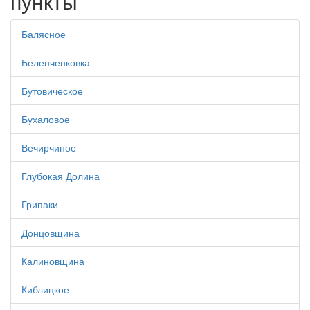
пункты
Балясное
Беленченковка
Бутовическое
Бухаловое
Вечирчиное
Глубокая Долина
Грипаки
Донцовщина
Калиновщина
Киблицкое