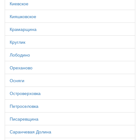
Киевское
Кияшковское
Крамарщина
Круглик
Лободино
Ореханово
Осняги
Островерховка
Петроселовка
Писаревщина
Саранчевая Долина