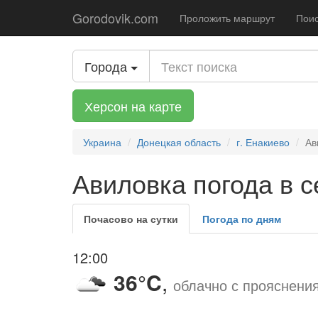
Gorodovik.com
Проложить маршрут
Поис
Города
Херсон на карте
Украина
Донецкая область
г. Енакиево
Ав
Авиловка погода в с
Почасово на сутки
Погода по дням
12:00
36°C
,
облачно с прояснени