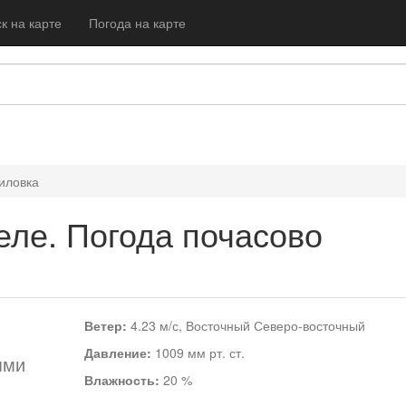
к на карте
Погода на карте
иловка
еле. Погода почасово
Ветер:
4.23 м/с, Восточный Северо-восточный
Давление:
1009 мм рт. ст.
ями
Влажность:
20 %