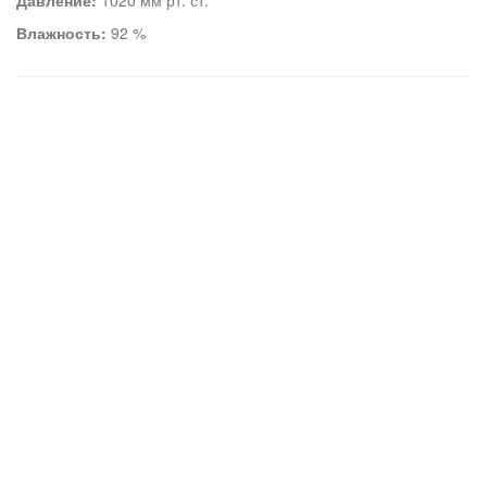
Давление:
1020 мм рт. ст.
Влажность:
92 %