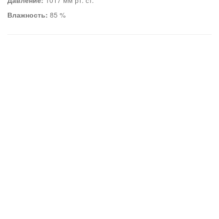
Давление:
1017 мм рт. ст.
Влажность:
85 %