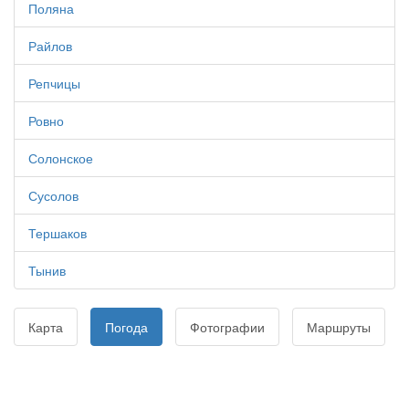
Поляна
Райлов
Репчицы
Ровно
Солонское
Сусолов
Тершаков
Тынив
Карта
Погода
Фотографии
Маршруты