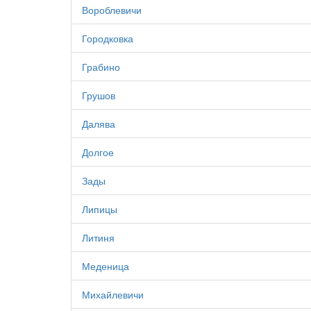
Вороблевичи
Городковка
Грабино
Грушов
Далява
Долгое
Зады
Липицы
Литиня
Меденица
Михайлевичи