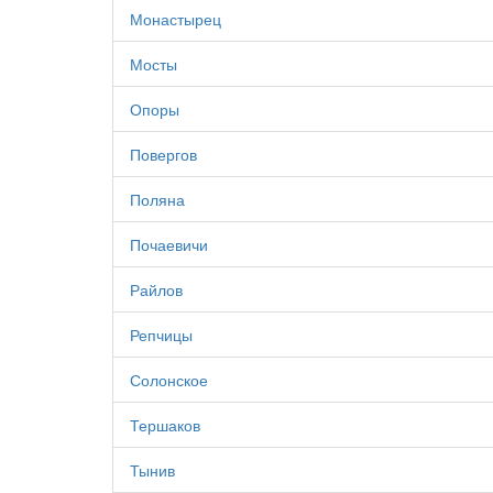
Монастырец
Мосты
Опоры
Повергов
Поляна
Почаевичи
Райлов
Репчицы
Солонское
Тершаков
Тынив