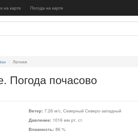
к на карте
Погода на карте
йон
Летняя
е. Погода почасово
Ветер:
7.26 м/с, Северный Северо-западный
Давление:
1016 мм рт. ст.
Влажность:
86 %