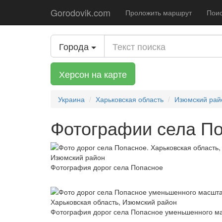
Gorodovik.com
Проложить маршрут
Поис
Города
Херсон на карте
Украина
Харьковская область
Изюмский рай
Фотографии села По
Фотография дорог села Попасное
Фотография дорог села Попасное уменьшенного м