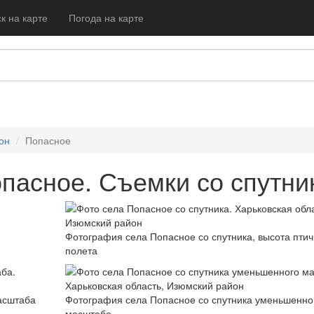
к на карте
Погода на карте
он
Попасное
пасное. Съемки со спутни
Фотография села Попасное со спутника, высота птич
полета
асштаба
Фотография села Попасное со спутника уменьшенно
масштаба