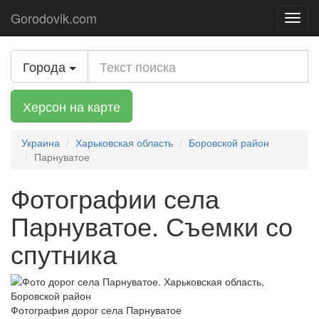
Gorodovik.com
Toggl
navig
Города
Херсон на карте
Украина
Харьковская область
Боровской район
Парнуватое
Фотографии села
Парнуватое. Съемки со
спутника
Фотография дорог села Парнуватое