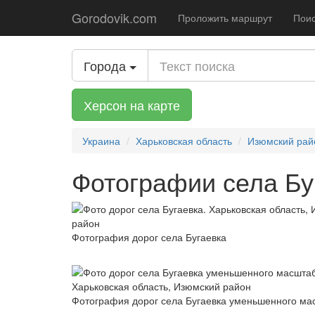
Gorodovik.com
Проложить маршрут
Поис
Города
Херсон на карте
Украина
Харьковская область
Изюмский рай
Фотографии села Бу
Фотография дорог села Бугаевка
Фотография дорог села Бугаевка уменьшенного ма