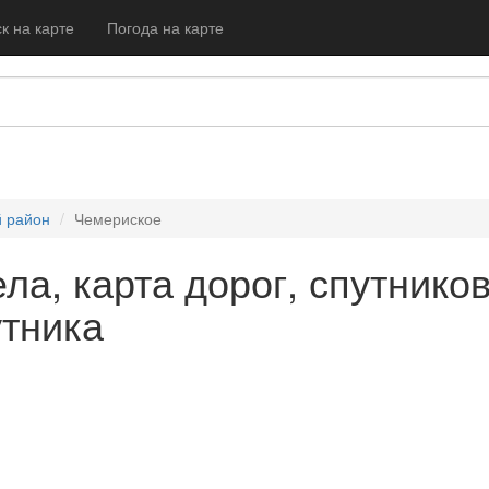
к на карте
Погода на карте
й район
Чемериское
ла, карта дорог, спутнико
утника