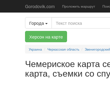
Gorodovik.com
Проложить маршрут
Поис
Города
Херсон на карте
Украина
Черкасская область
Звенигородски
Чемериское карта се
карта, съемки со сп