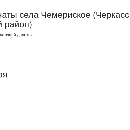
наты села Чемериское (Черкасс
й район)
осточной долготы
ря