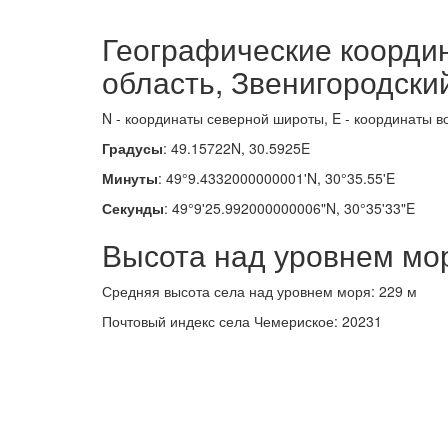
Географические коорди
область, Звенигородски
N - координаты северной широты, E - координаты в
Градусы
: 49.15722N, 30.5925E
Минуты
: 49°9.4332000000001'N, 30°35.55'E
Секунды
: 49°9'25.992000000006"N, 30°35'33"E
Высота над уровнем мо
Средняя высота села над уровнем моря: 229 м
Почтовый индекс села Чемериское: 20231