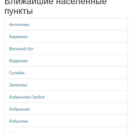
Ближайшие населенные
пункты
Антоновка
Барвинок
Веселый Кут
Водяники
Гуляйка
Залеское
Кобринова Гребля
Кобриново
Кобыляки