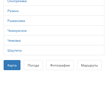
Онопреевка
Ризино
Рыжановка
Чемериское
Чижовка
Шаулиха
Карта
Погода
Фотографии
Маршруты