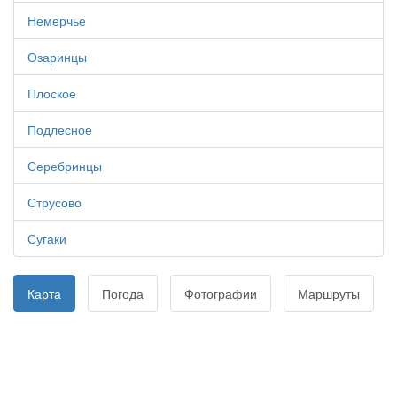
Немерчье
Озаринцы
Плоское
Подлесное
Серебринцы
Струсово
Сугаки
Карта
Погода
Фотографии
Маршруты