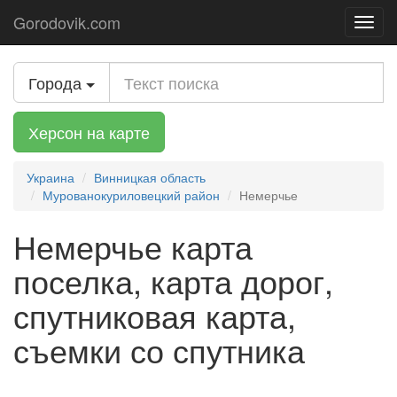
Gorodovik.com
Toggl
navig
Города
Херсон на карте
Украина
Винницкая область
Мурованокуриловецкий район
Немерчье
Немерчье карта
поселка, карта дорог,
спутниковая карта,
съемки со спутника