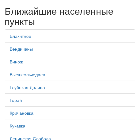
Ближайшие населенные
пункты
Блакитное
Вендичаны
Винож
Высшеольчедаев
Глубокая Долина
Горай
Кричановка
Кукавка
Ленинская Слобода