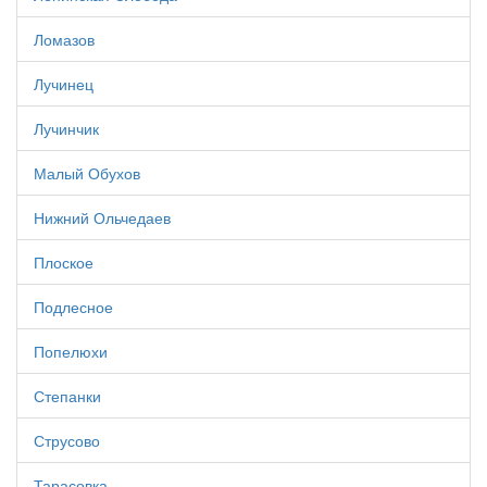
Ломазов
Лучинец
Лучинчик
Малый Обухов
Нижний Ольчедаев
Плоское
Подлесное
Попелюхи
Степанки
Струсово
Тарасовка