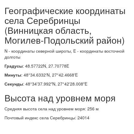
Географические координаты
села Серебринцы
(Винницкая область,
Могилев-Подольский район)
N - координаты северной широты, E - координаты восточной
долготы
Градусы
: 48.57722N, 27.70778E
Минуты
: 48°34.6332'N, 27°42.4668'E
Секунды
: 48°34'37.992"N, 27°42'28.008"E
Высота над уровнем моря
Средняя высота села над уровнем моря: 256 м
Почтовый индекс села Серебринцы: 24014