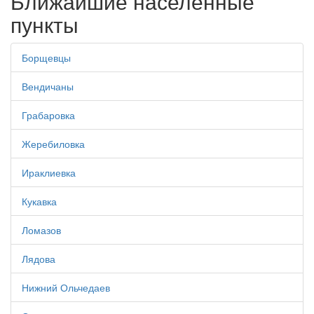
Ближайшие населенные
пункты
Борщевцы
Вендичаны
Грабаровка
Жеребиловка
Ираклиевка
Кукавка
Ломазов
Лядова
Нижний Ольчедаев