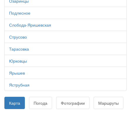
Озаринцы
Подлесное
Слобода-Яришевская
Струсово
Тарасовка
Юрковцы
Ярышев
Яструбная
Карта
Погода
Фотографии
Маршруты