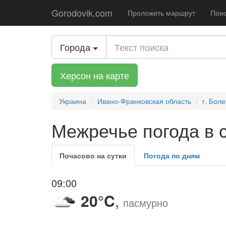
Gorodovik.com
Проложить маршрут
Поис
Города
Херсон на карте
Украина
Ивано-Франковская область
г. Бол
Межречье погода в 
Почасово на сутки
Погода по дням
09:00
20°C
,
пасмурно