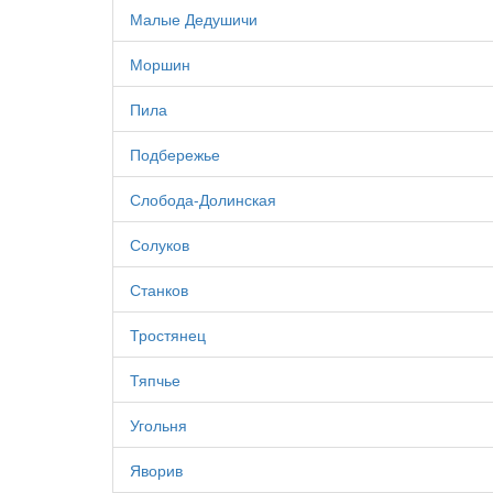
Малые Дедушичи
Моршин
Пила
Подбережье
Слобода-Долинская
Солуков
Станков
Тростянец
Тяпчье
Угольня
Яворив