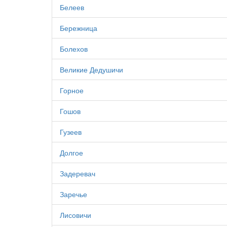
Белеев
Бережница
Болехов
Великие Дедушичи
Горное
Гошов
Гузеев
Долгое
Задеревач
Заречье
Лисовичи