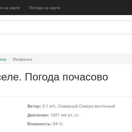
к на карте
Погода на карте
ехов
Межречье
селе. Погода почасово
Ветер:
2.1 м/с, Северный Северо-восточный
Давление:
1021 мм рт. ст.
Влажность:
64 %