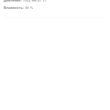
Давление:
1022 мм рт. ст.
Влажность:
44 %