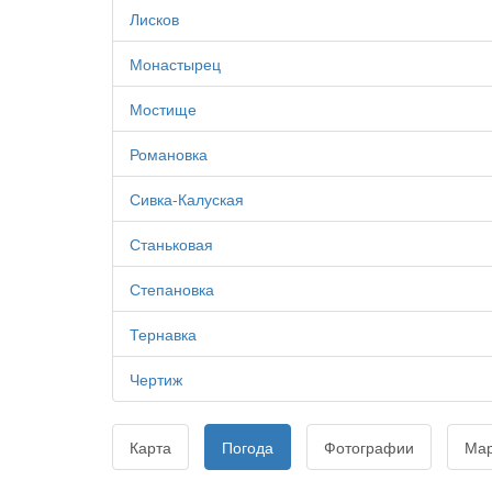
Лисков
Монастырец
Мостище
Романовка
Сивка-Калуская
Станьковая
Степановка
Тернавка
Чертиж
Карта
Погода
Фотографии
Ма