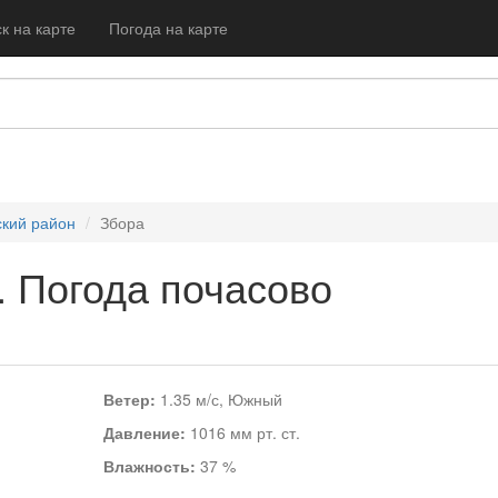
к на карте
Погода на карте
кий район
Збора
. Погода почасово
Ветер:
1.35 м/с, Южный
Давление:
1016 мм рт. ст.
Влажность:
37 %