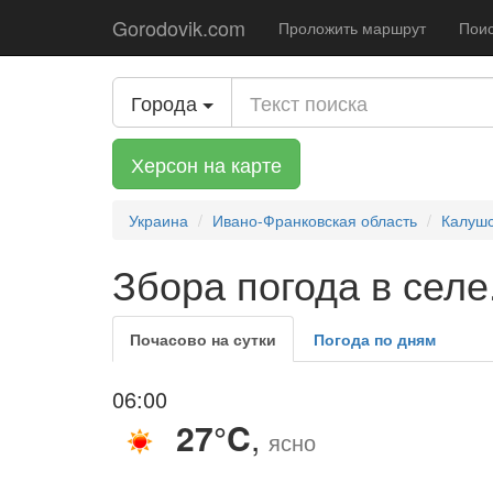
Gorodovik.com
Проложить маршрут
Поис
Города
Херсон на карте
Украина
Ивано-Франковская область
Калушс
Збора погода в селе
Почасово на сутки
Погода по дням
06:00
27°C
,
ясно