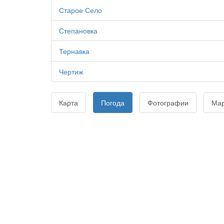
Старое Село
Степановка
Тернавка
Чертиж
Карта
Погода
Фотографии
Ма