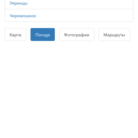
Уяринцы
Черемошное
Карта
Погода
Фотографии
Маршруты