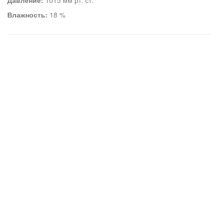
Давление:
1015 мм рт. ст.
Влажность:
18 %