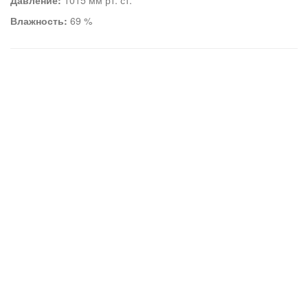
Давление:
1015 мм рт. ст.
Влажность:
69 %