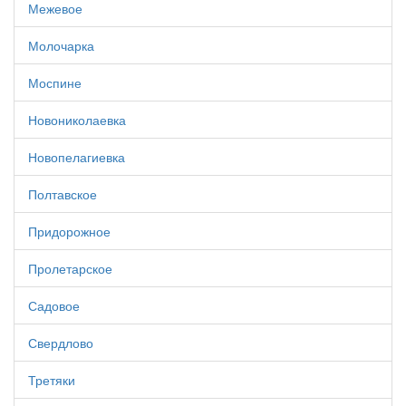
Межевое
Молочарка
Моспине
Новониколаевка
Новопелагиевка
Полтавское
Придорожное
Пролетарское
Садовое
Свердлово
Третяки