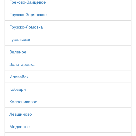
Греково-Зайцевое
Грузско-Зорянское
Грузско-Ломовка
Гусельское
Зеленое
Золотаревка
Иловайск
Кобзари
Колосниковое
Левшиново
Медвежье