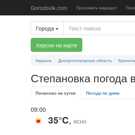
Gorodovik.com
Проложить маршрут
Поис
Города
Херсон на карте
Украина
Днепропетровская область
Кринича
Степановка погода в
Почасово на сутки
Погода по дням
09:00
35°C
,
ясно