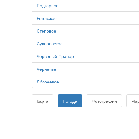
Подгорное
Роговское
Степовое
Суворовское
Червоный Прапор
Чернечье
Яблоневое
Карта
Погода
Фотографии
Ма