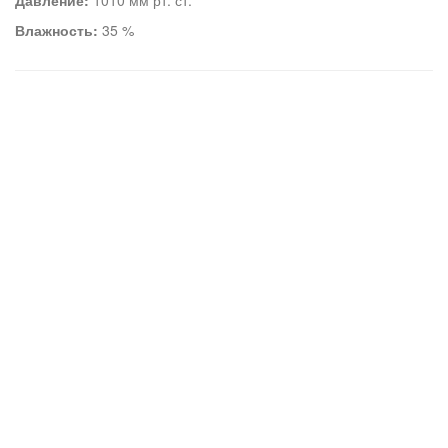
Давление:
1010 мм рт. ст.
Влажность:
35 %