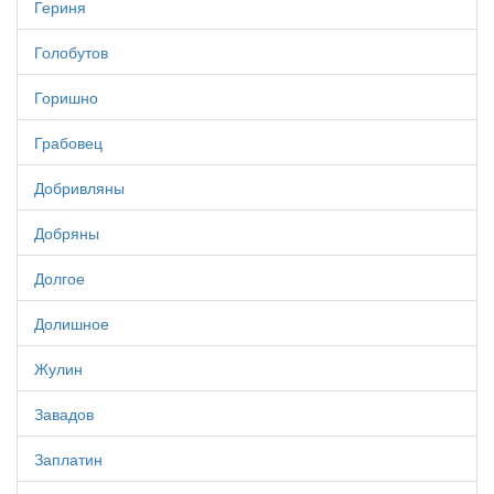
Гериня
Голобутов
Горишно
Грабовец
Добривляны
Добряны
Долгое
Долишное
Жулин
Завадов
Заплатин