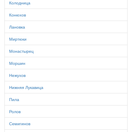
Колодница
Конюхов
Лановка
Миртюки
Монастырец
Моршин
Нежухов
Нижняя Лукавица
Пила
Ролов
Семигинов