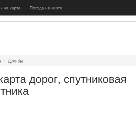
к на карте
Погода на карте
н
Дулибы
карта дорог, спутниковая
утника