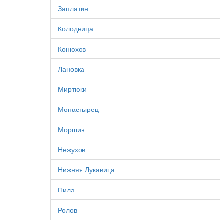
Заплатин
Колодница
Конюхов
Лановка
Миртюки
Монастырец
Моршин
Нежухов
Нижняя Лукавица
Пила
Ролов