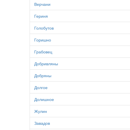
Верчани
Гериня
Голобутов
Горишно
Грабовец
Добривляны
Добряны
Долгое
Долишное
Жулин
Завадов