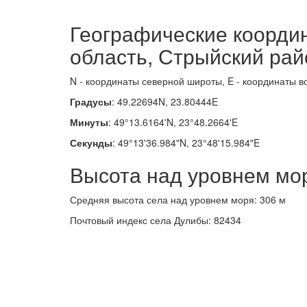
Географические коорди
область, Стрыйский рай
N - координаты северной широты, E - координаты в
Градусы
: 49.22694N, 23.80444E
Минуты
: 49°13.6164'N, 23°48.2664'E
Секунды
: 49°13'36.984"N, 23°48'15.984"E
Высота над уровнем мо
Средняя высота села над уровнем моря: 306 м
Почтовый индекс села Дулибы: 82434