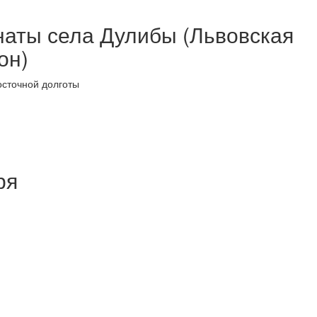
наты села Дулибы (Львовская
он)
осточной долготы
ря