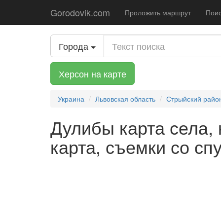
Gorodovik.com
Проложить маршрут
Поис
Города
Херсон на карте
Украина
Львовская область
Стрыйский райо
Дулибы карта села, 
карта, съемки со сп