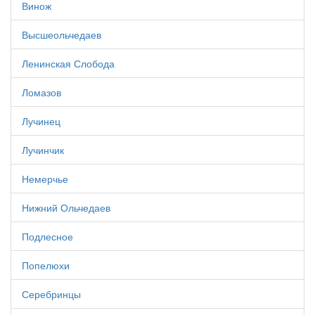
Винож
Высшеольчедаев
Ленинская Слобода
Ломазов
Лучинец
Лучинчик
Немерчье
Нижний Ольчедаев
Подлесное
Попелюхи
Серебринцы