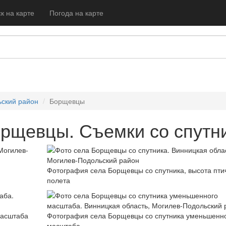
к на карте
Погода на карте
ский район
Борщевцы
рщевцы. Съемки со спутн
Фотография села Борщевцы со спутника, высота пти
полета
масштаба
Фотография села Борщевцы со спутника уменьшенн
масштаба