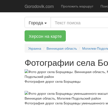
Gorodovik.com
Проложить маршрут
Поис
Города
Херсон на карте
Украина
Винницкая область
Могилев-Подоль
Фотографии села Бо
Фотография дорог села Борщевцы
Фотография дорог села Борщевцы уменьшенного 