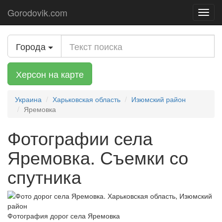
Gorodovik.com
Toggl
navig
Города
Херсон на карте
Украина
Харьковская область
Изюмский район
Яремовка
Фотографии села
Яремовка. Съемки со
спутника
Фотография дорог села Яремовка