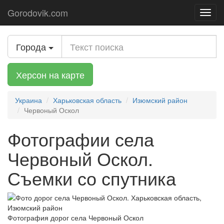
Gorodovik.com
Toggl
navig
Города
Херсон на карте
Украина
Харьковская область
Изюмский район
Червоный Оскол
Фотографии села
Червоный Оскол.
Съемки со спутника
Фотография дорог села Червоный Оскол