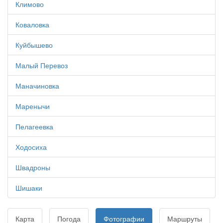
Климово
Коваловка
Куйбышево
Малый Перевоз
Маначиновка
Маренычи
Пелагеевка
Ходосиха
Швадроны
Шишаки
Карта
Погода
Фотографии
Маршруты