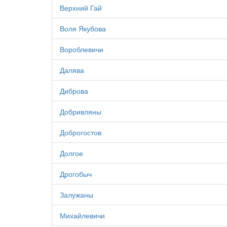
Верхний Гай
Воля Якубова
Вороблевичи
Далява
Диброва
Добривляны
Доброгостов
Долгое
Дрогобыч
Залужаны
Михайлевичи