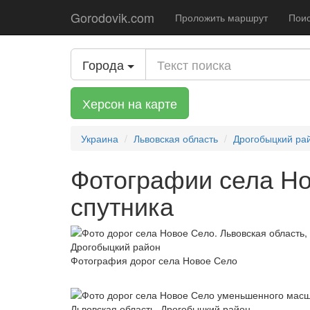
Gorodovik.com
Проложить маршрут
Поис
Города
Херсон на карте
Украина
Львовская область
Дрогобыцкий ра
Фотографии села Но
спутника
Фотография дорог села Новое Село