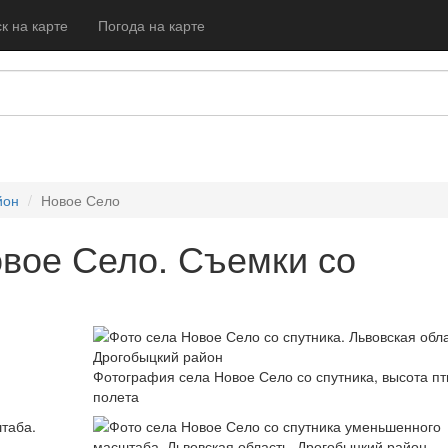
к на карте
Погода на карте
йон
Новое Село
вое Село. Съемки со
Фотография села Новое Село со спутника, высота пт
полета