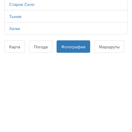
Старое Село
Тынив
Хатки
Карта
Погода
Фотографии
Маршруты