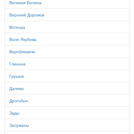
Великая Белина
Верхний Дорожов
Волоща
Воля Якубова
Вороблевичи
Глинное
Грушов
Далява
Дрогобыч
Зады
Залужаны