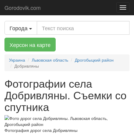
Gorodovik.com
Toggl
navig
Города
Херсон на карте
Украина
Львовская область
Дрогобыцкий район
Добривляны
Фотографии села
Добривляны. Съемки со
спутника
Фотография дорог села Добривляны