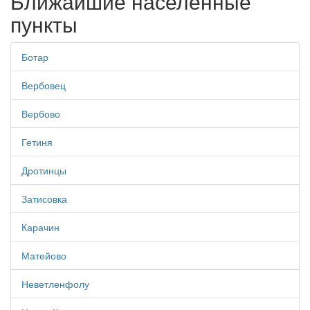
Ближайшие населенные
пункты
Ботар
Вербовец
Вербово
Гетиня
Дротинцы
Затисовка
Карачин
Матейово
Неветленфолу