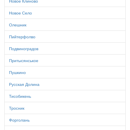
Новое Клиново
Новое Село
Олешник
Пийтерфолво
Подвиноградов
Притысянськое
Пушкино
Русская Долина
Тисобикень
Тросник
Форголань